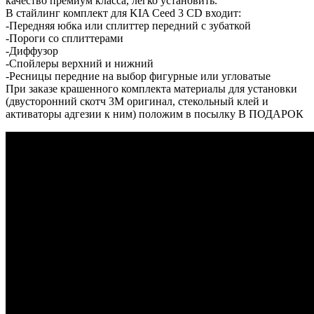
качество премиум класса, легко установить.
В стайлинг комплект для KIA Ceed 3 CD входит:
-Передняя юбка или сплиттер передний с зубаткой
-Пороги со сплиттерами
-Диффузор
-Спойлеры верхний и нижний
-Ресницы передние на выбор фигурные или угловатые
При заказе крашенного комплекта материалы для установки
(двусторонний скотч 3М оригинал, стекольный клей и
активаторы адгезии к ним) положим в посылку В ПОДАРОК