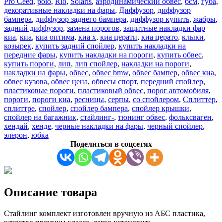
Pro Ceed
,
polo
,
Rio
,
Solaris
,
аэродинамический обвес
,
бсм
,
губа
,
CD
декоративные накладки на фары
,
Диффузор
,
диффузор
2018-
бампера
,
диффузор заднего бампера
,
диффузор купить
,
жабры
,
2021
задний диффузор
,
замена порогов
,
защитные накладки фар
киа
,
киа
,
киа оптима
,
киа х
,
киа церати
,
киа церато
,
клыки
,
козырек
,
купить задний спойлер
,
купить накладки на
передние фары
,
купить накладки на пороги
,
купить обвес
,
купить пороги
,
лип
,
лип спойлер
,
накладки на пороги
,
накладки на фары
,
обвес
,
обвес bmw
,
обвес бампер
,
обвес киа
,
обвес кузова
,
обвес цена
,
обвесы спорт
,
передний спойлер
,
пластиковые пороги
,
пластиковый обвес
,
порог автомобиля
,
пороги
,
пороги киа
,
ресницы
,
серпы
,
со спойлером
,
Сплиттер
,
сплиттре
,
спойлер
,
спойлер бампера
,
спойлер крышки
,
спойлер на багажник
,
стайлинг-
,
тюнинг обвес
,
фольксваген
,
хендай
,
хенде
,
черные накладки на фары
,
черный спойлер
,
элерон
,
юбка
Поделиться в соцсетях
Описание товара
Стайлинг комплект изготовлен вручную из АБС пластика,