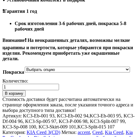
❗
Гарантия
1
год
Срок изготовления 3-6 рабочих дней, покраска 5-8
рабочих дней
Внимание❗ На​ неокрашенных деталях, возможны мелкие
царапины и потертости, которые убираются при покраски
изделия. Рекомендуем приобретать уже окрашенные
детали.
Покраска
Количество:
Количество
товара
В корзину
Стайлинг
Стоимость доставки будет рассчитана автоматически на
комплект
странице оформления заказа, после указания точного адреса и
для
выбора доступного типа доставки!
KIA
Артикул:
KC3-Eb-001 93, KC3-Eb-002 94,KC3-Eb-003 95, KC3-
Ceed
Df-004 96, KC3-Sp-005 97, KC3-P-006 98, KC3-Split-007 99,
3
KC3-Sp-008 100, KC3-Skirt-009 101,KC3-Split-015 107
Хетчбек
Категория:
KIA Ceed 3(CD)
Метки:
accent
,
Ceed
,
Kia Ceed
,
Kia
(HB)