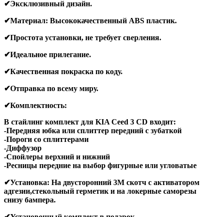
141₽
✔
Эксклюзивный дизайн.
–
✔
Материал
:
Высококачественный
ABS
пластик.
78
235₽
✔
Простота установки
,
не требует сверления.
✔
Идеальное прилегание.
✔
Качественная покраска по коду.
✔
Отправка по всему миру.
✔
Комплектность
:
В стайлинг комплект для KIA Ceed 3 CD входит:
-Передняя юбка или сплиттер передний с зубаткой
-Пороги со сплиттерами
-Диффузор
-Спойлеры верхний и нижний
-Ресницы передние на выбор фигурные или угловатые
✔
Установка
:
На двусторонний
3
М скотч с активатором
адгезии,стекольный герметик и на локерные саморезы
снизу бампера.
✔Установочный комплект в подарок