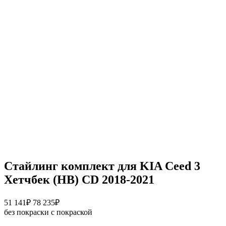
Стайлинг комплект для KIA Ceed 3
Хетчбек (HB) CD 2018-2021
Диапазон
51 141
₽
78 235
₽
цен:
без покраски
с покраской
51