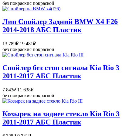
цен:
без покраски
с покраской
13
789₽
–
Лип Спойлер Задний BMW X4 F26
19
2014-2018 АБС Пластик
481₽
Диапазон
13 789
₽
19 481
₽
цен:
без покраски
с покраской
13
789₽
–
Спойлер без стоп сигнала Kia Rio 3
19
2011-2017 АБС Пластик
481₽
Диапазон
7 843
₽
11 638
₽
цен:
без покраски
с покраской
7
843₽
–
Козырек на заднее стекло Kia Rio 3
11
2011-2017 АБС Пластик
638₽
Диапазон
6 325
₽
9 741
₽