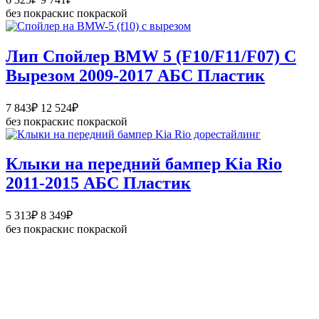
цен:
без покраски
с покраской
6
325₽
–
Лип Спойлер BMW 5 (F10/F11/F07) C
9
Вырезом 2009-2017 АБС Пластик
741₽
Диапазон
7 843
₽
12 524
₽
цен:
без покраски
с покраской
7
843₽
–
Клыки на передний бампер Kia Rio
12
2011-2015 АБС Пластик
524₽
Диапазон
5 313
₽
8 349
₽
цен:
без покраски
с покраской
5
313₽
–
8
349₽