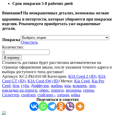
Срок покраски 5-8 рабочих дней
Внимание❗ На​ неокрашенных деталях, возможны мелкие
царапины и потертости, которые убираются при покраски
изделия. Рекомендуем приобретать уже окрашенные
детали.
Покраска
Очистить
Количество:
Количество
товара
В корзину
Перекладина
Стоимость доставки будет рассчитана автоматически на
между
странице оформления заказа, после указания точного адреса и
клыками
выбора доступного типа доставки!
на
Артикул:
KC2-Pkl-010 68
Категории:
KIA Ceed 2 (JD)
,
KIA
рестайлинг
Ceed GT (JD)
,
KIA Ceed SW (JD)
Метки:
Kia Ceed
,
Kia Pro
KIA
Ceed
,
бсм
,
губа
,
Диффузор
,
жабры
,
киа
,
козырек
,
лип
,
CEED
накладки на пороги
,
обвес
,
пороги
,
ресницы
,
серпы
,
JD
Сплиттер
,
спойлер
,
стайлинг-
,
элерон
,
юбка
2015-
Поделиться в соцсетях
2018