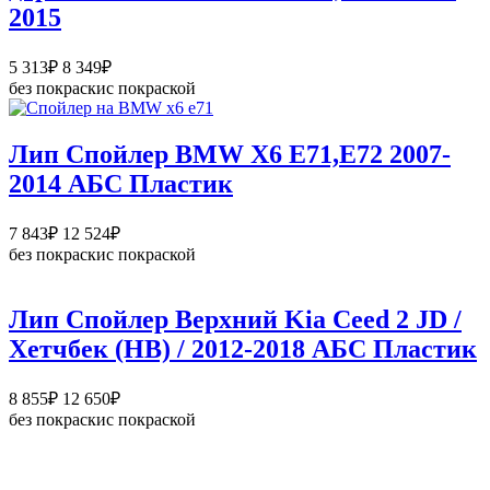
2015
Диапазон
5 313
₽
8 349
₽
цен:
без покраски
с покраской
5
313₽
–
Лип Спойлер BMW X6 E71,E72 2007-
8
2014 АБС Пластик
349₽
Диапазон
7 843
₽
12 524
₽
цен:
без покраски
с покраской
7
843₽
–
Лип Спойлер Верхний Kia Ceed 2 JD /
12
Хетчбек (HB) / 2012-2018 АБС Пластик
524₽
Диапазон
8 855
₽
12 650
₽
цен:
без покраски
с покраской
8
855₽
–