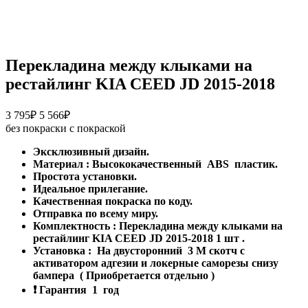
Перекладина между клыками на
рестайлинг KIA CEED JD 2015-2018
Диапазон
3 795
₽
5 566
₽
цен:
без покраски
с покраской
3
Эксклюзивный дизайн.
795₽
Материал
:
Высококачественный
ABS
пластик.
–
Простота установки.
5
Идеальное прилегание.
566₽
Качественная покраска по коду.
Отправка по всему миру.
Комплектность
: Перекладина между клыками на
рестайлинг KIA CEED JD 2015-2018 1
шт
.
Установка
:
На двусторонний
3
М скотч с
активатором адгезии и локерные саморезы снизу
бампера
(
Приобретается отдельно
)
❗
Гарантия
1
год