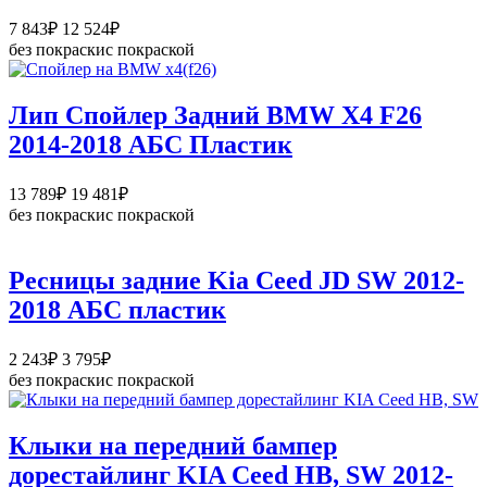
Диапазон
7 843
₽
12 524
₽
цен:
без покраски
с покраской
7
843₽
–
Лип Спойлер Задний BMW X4 F26
12
2014-2018 АБС Пластик
524₽
Диапазон
13 789
₽
19 481
₽
цен:
без покраски
с покраской
13
789₽
–
Ресницы задние Kia Ceed JD SW 2012-
19
2018 АБС пластик
481₽
Диапазон
2 243
₽
3 795
₽
цен:
без покраски
с покраской
2
243₽
–
Клыки на передний бампер
3
дорестайлинг KIA Ceed HB, SW 2012-
795₽