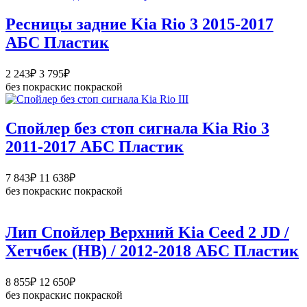
717₽
–
Ресницы задние Kia Rio 3 2015-2017
11
АБС Пластик
828₽
Диапазон
2 243
₽
3 795
₽
цен:
без покраски
с покраской
2
243₽
–
Спойлер без стоп сигнала Kia Rio 3
3
2011-2017 АБС Пластик
795₽
Диапазон
7 843
₽
11 638
₽
цен:
без покраски
с покраской
7
843₽
–
Лип Спойлер Верхний Kia Ceed 2 JD /
11
Хетчбек (HB) / 2012-2018 АБС Пластик
638₽
Диапазон
8 855
₽
12 650
₽
цен:
без покраски
с покраской
8