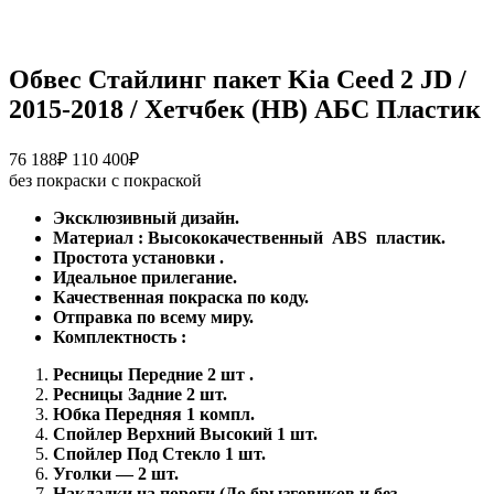
Обвес Стайлинг пакет Kia Ceed 2 JD /
2015-2018 / Хетчбек (HB) АБС Пластик
Диапазон
76 188
₽
110 400
₽
цен:
без покраски
с покраской
76
Эксклюзивный дизайн.
188₽
Материал
:
Высококачественный
ABS
пластик.
–
Простота установки
.
110
Идеальное прилегание.
400₽
Качественная покраска по коду.
Отправка по всему миру.
Комплектность
:
Ресницы Передние 2
шт
.
Ресницы Задние 2 шт.
Юбка Передняя 1 компл.
Спойлер Верхний Высокий 1 шт.
Спойлер Под Стекло 1 шт.
Уголки — 2 шт.
Накладки на пороги (До брызговиков и без