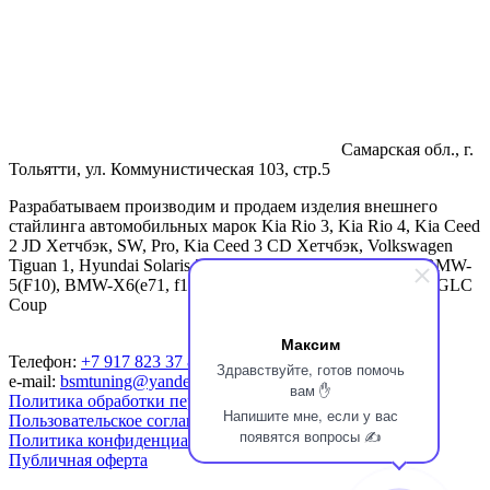
855₽
–
12
650₽
Самарская обл., г.
Тольятти, ул. Коммунистическая 103, стр.5
Разрабатываем производим и продаем изделия внешнего
стайлинга автомобильных марок Kia Rio 3, Kia Rio 4, Kia Ceed
2 JD Хетчбэк, SW, Pro, Kia Ceed 3 CD Хетчбэк, Volkswagen
Tiguan 1, Hyundai Solaris 2. Спойлеры для BMW-3(f30), BMW-
5(F10), BMW-X6(e71, f16), BMW-X4(f26), Mercedes-Benz GLC
Coup
Максим
Телефон:
+7 917 823 37 87
(WhatsApp, Viber, Telegram)
Здравствуйте, готов помочь
e-mail:
bsmtuning@yandex.ru
вам ✋
Политика обработки персональных данных
Напишите мне, если у вас
Пользовательское соглашение сайта
появятся вопросы ✍️
Политика конфиденциальности
Публичная оферта