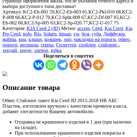
странице оформления заказа, после указания точного адреса и
пакет
выбора доступного типа доставки!
Kia
Артикул:
KC2-Eb-001 59,KC2-Eb-003 61,KC2-Pkl-010 68,KC2-
Ceed
P-008 66,KC2-P-012 70,KC2-Split-009 67,KC2-Df-007 65,KC2-
2
Eb-002 60,KC2-Sp-005 63,KC2-Sp-020 77,KC2-U-017 75
JD
Категория:
KIA Ceed 2 (JD)
Метки:
accent
,
Ceed
,
Kia Ceed
,
Kia
/
Pro Ceed
,
polo
,
Rio
,
Solaris
,
tiguan
,
vw
,
бсм
,
губа
,
Диффузор
,
2015-
жабры
,
киа
,
клыки
,
козырек
,
лип
,
накладки на пороги
,
обвес
,
2018
пороги
,
ресницы
,
серпы
,
Сплиттер
,
спойлер
,
стайлинг-
,
/
хендай
,
хенде
,
элерон
,
юбка
Хетчбек
Поделиться в соцсетях
(HB)
АБС
Пластик
Описание товара
Обвес Стайлинг пакет Kia Ceed JD 2015-2018 HB АБС
Пластик, изготовлен вручную с качеством премиум класса,
добавят элегантности Вашему автомобилю.
Отправка не крашенного изделия в 1 дня (при наличии
на складе).
При использовании крашенного изделия покраска в