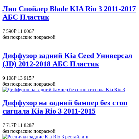
Лип Спойлер Blade KIA Rio 3 2011-2017
АБС Пластик
Диапазон
7 590
₽
11 006
₽
цен:
без покраски
с покраской
7
590₽
–
Диффузор задний Kia Ceed Универсал
11
(JD) 2012-2018 АБС Пластик
006₽
Диапазон
9 108
₽
13 915
₽
цен:
без покраски
с покраской
9
108₽
–
Диффузор на задний бампер без стоп
13
сигнала Kia Rio 3 2011-2015
915₽
Диапазон
7 717
₽
11 828
₽
цен:
без покраски
с покраской
7