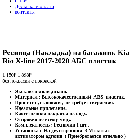
О нас
Доставка и оплата
контакты
Ресница (Накладка) на багажник Kia
Rio X-line 2017-2020 АБС пластик
Диапазон
1 150
₽
1 898
₽
цен:
без покраски
с покраской
1
Эксклюзивный дизайн.
150₽
Материал
:
Высококачественный
ABS
пластик.
–
Простота установки
,
не требует сверления.
1
Идеальное прилегание.
898₽
Качественная покраска по коду.
Отправка по всему миру.
Комплектность
: Реснички 1
шт
.
Установка
:
На двусторонний
3
М скотч с
активатором адгезии
(
Приобретается отдельно
)