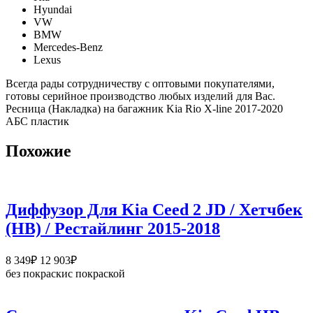
Hyundai
VW
BMW
Mercedes-Benz
Lexus
Всегда рады сотрудничеству с оптовыми покупателями,
готовы серийное производство любых изделий для Вас.
Ресница (Накладка) на багажник Kia Rio X-line 2017-2020
АБС пластик
Похожие
Диффузор Для Kia Ceed 2 JD / Хетчбек
(HB) / Рестайлинг 2015-2018
Диапазон
8 349
₽
12 903
₽
цен:
без покраски
с покраской
8
349₽
–