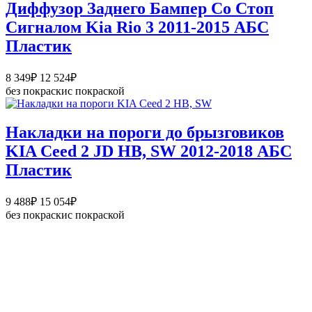
–
Диффузор Заднего Бампер Со Стоп
12
Сигналом Kia Rio 3 2011-2015 АБС
524₽
Пластик
Диапазон
8 349
₽
12 524
₽
цен:
без покраски
с покраской
8
349₽
–
Накладки на пороги до брызговиков
12
KIA Ceed 2 JD HB, SW 2012-2018 АБС
524₽
Пластик
Диапазон
9 488
₽
15 054
₽
цен:
без покраски
с покраской
9
488₽
–
15
054₽