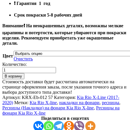
❗
Гарантия
1
год
Срок покраски 5-8 рабочих дней
Внимание❗ На​ неокрашенных деталях, возможны мелкие
царапины и потертости, которые убираются при покраски
изделия. Рекомендуем приобретать уже окрашенные
детали.
Цвет
Очистить
Количество:
Количество
товара
В корзину
Ресница
Стоимость доставки будет рассчитана автоматически на
(Накладка)
странице оформления заказа, после указания точного адреса и
на
выбора доступного типа доставки!
багажник
Артикул:
KRX-Eb-012 57
Категория:
Kia Rio X-Line (2017-
Kia
2020)
Метки:
Kia Rio X-line
,
накладки на фонари
,
ресницы
,
Rio
Ресницы (Накладки) на фонари Kia Rio X-line
,
Ресницы на
X-
фонари Kia Rio X-line
line
Поделиться в соцсетях
2017-
2020