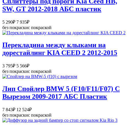
Сплиттеры под пороги Kia Ceed HB,
12
SW, GT 2012-2018 АБС пластик
903₽
Диапазон
5 290
₽
7 935
₽
цен:
без покраски
с покраской
5
290₽
–
Перекладина между клыками на
7
дорестайлинг KIA CEED 2 2012-2015
935₽
Диапазон
3 795
₽
5 566
₽
цен:
без покраски
с покраской
3
795₽
–
Лип Спойлер BMW 5 (F10/F11/F07) C
5
Вырезом 2009-2017 АБС Пластик
566₽
Диапазон
7 843
₽
12 524
₽
цен:
без покраски
с покраской
7
843₽