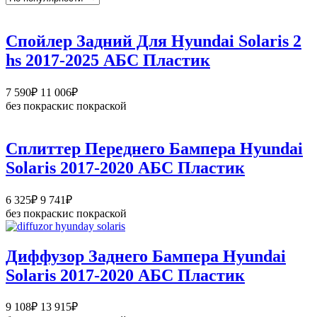
Спойлер Задний Для Hyundai Solaris 2
hs 2017-2025 АБС Пластик
Диапазон
7 590
₽
11 006
₽
цен:
без покраски
с покраской
7
590₽
–
Сплиттер Переднего Бампера Hyundai
11
Solaris 2017-2020 АБС Пластик
006₽
Диапазон
6 325
₽
9 741
₽
цен:
без покраски
с покраской
6
325₽
–
Диффузор Заднего Бампера Hyundai
9
Solaris 2017-2020 АБС Пластик
741₽
Диапазон
9 108
₽
13 915
₽
цен: