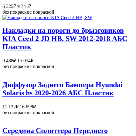
Диапазон
6 325
₽
9 741
₽
цен:
без покраски
с покраской
6
325₽
–
Накладки на пороги до брызговиков
9
KIA Ceed 2 JD HB, SW 2012-2018 АБС
741₽
Пластик
Диапазон
9 488
₽
15 054
₽
цен:
без покраски
с покраской
9
488₽
–
Диффузор Заднего Бампера Hyundai
15
Solaris hs 2020-2026 АБС Пластик
054₽
Диапазон
11 132
₽
16 698
₽
цен:
без покраски
с покраской
11
132₽
–
Середина Сплиттера Переднего
16