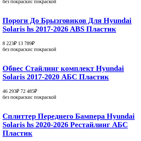
без покраски
с покраской
9
108₽
–
Пороги До Брызговиков Для Hyundai
13
Solaris hs 2017-2026 ABS Пластик
915₽
Диапазон
8 223
₽
13 789
₽
цен:
без покраски
с покраской
8
223₽
–
Обвес Стайлинг комплект Hyundai
13
Solaris 2017-2020 АБС Пластик
789₽
Диапазон
46 293
₽
72 485
₽
цен:
без покраски
с покраской
46
293₽
–
Сплиттер Переднего Бампера Hyundai
72
Solaris hs 2020-2026 Рестайлинг АБС
485₽
Пластик