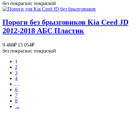
цен:
без покраски
с покраской
40
860₽
–
Пороги без брызговиков Kia Ceed JD
62
2012-2018 АБС Пластик
238₽
Диапазон
9 488
₽
15 054
₽
цен:
без покраски
с покраской
9
1
488₽
2
–
3
15
4
054₽
…
6
7
8
→