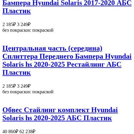
Бампера Hyundai Solaris 2017-2020 АБС
698₽
Пластик
Диапазон
2 185
₽
3 249
₽
цен:
без покраски
с покраской
2
185₽
–
Центральная часть (середина)
3
Сплиттера Переднего Бампера Hyundai
249₽
Solaris hs 2020-2025 Рестайлинг АБС
Пластик
Диапазон
2 185
₽
3 249
₽
цен:
без покраски
с покраской
2
185₽
–
Обвес Стайлинг комплект Hyundai
3
Solaris hs 2020-2025 АБС Пластик
249₽
Диапазон
40 860
₽
62 238
₽