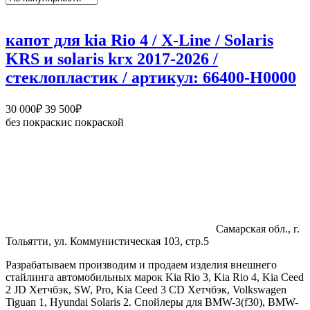
капот для kia Rio 4 / X-Line / Solaris
KRS и solaris krx 2017-2026 /
стеклопластик / артикул: 66400-H0000
Диапазон
30 000
₽
39 500
₽
цен:
без покраски
с покраской
30
000₽
–
39
500₽
Самарская обл., г.
Тольятти, ул. Коммунистическая 103, стр.5
Разрабатываем производим и продаем изделия внешнего
стайлинга автомобильных марок Kia Rio 3, Kia Rio 4, Kia Ceed
2 JD Хетчбэк, SW, Pro, Kia Ceed 3 CD Хетчбэк, Volkswagen
Tiguan 1, Hyundai Solaris 2. Спойлеры для BMW-3(f30), BMW-