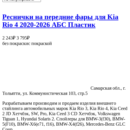
Реснички на передние фары для Kia
Rio 4 2020-2026 АБС Пластик
Диапазон
2 243
₽
3 795
₽
цен:
без покраски
с покраской
2
243₽
–
3
795₽
Самарская обл., г.
Тольятти, ул. Коммунистическая 103, стр.5
Разрабатываем производим и продаем изделия внешнего
стайлинга автомобильных марок Kia Rio 3, Kia Rio 4, Kia Ceed
2 JD Хетчбэк, SW, Pro, Kia Ceed 3 CD Хетчбэк, Volkswagen
Tiguan 1, Hyundai Solaris 2. Спойлеры для BMW-3(f30), BMW-
5(F10), BMW-X6(e71, f16), BMW-X4(f26), Mercedes-Benz GLC
Coup