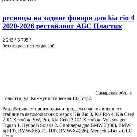
ресницы на задние фонари для kia rio 4
2020-2026 рестайлинг АБС Пластик
Диапазон
2 243
₽
3 795
₽
цен:
без покраски
с покраской
2
243₽
–
3
795₽
Самарская обл., г.
Тольятти, ул. Коммунистическая 103, стр.5
Разрабатываем производим и продаем изделия внешнего
стайлинга автомобильных марок Kia Rio 3, Kia Rio 4, Kia Ceed
2 JD Хетчбэк, SW, Pro, Kia Ceed 3 CD Хетчбэк, Volkswagen
Tiguan 1, Hyundai Solaris 2. Спойлеры для BMW-3(f30), BMW-
5(F10), BMW-X6(e71, f16), BMW-X4(f26), Mercedes-Benz GLC
Coup