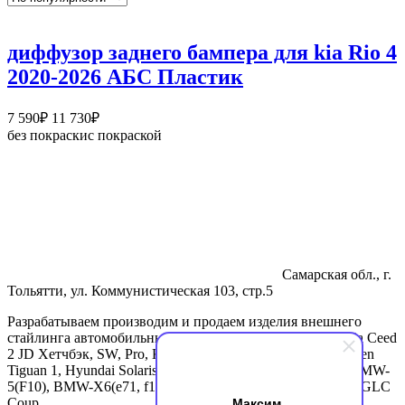
диффузор заднего бампера для kia Rio 4
2020-2026 АБС Пластик
Диапазон
7 590
₽
11 730
₽
цен:
без покраски
с покраской
7
590₽
–
11
730₽
Самарская обл., г.
Тольятти, ул. Коммунистическая 103, стр.5
Разрабатываем производим и продаем изделия внешнего
стайлинга автомобильных марок Kia Rio 3, Kia Rio 4, Kia Ceed
2 JD Хетчбэк, SW, Pro, Kia Ceed 3 CD Хетчбэк, Volkswagen
Tiguan 1, Hyundai Solaris 2. Спойлеры для BMW-3(f30), BMW-
5(F10), BMW-X6(e71, f16), BMW-X4(f26), Mercedes-Benz GLC
Максим
Coup