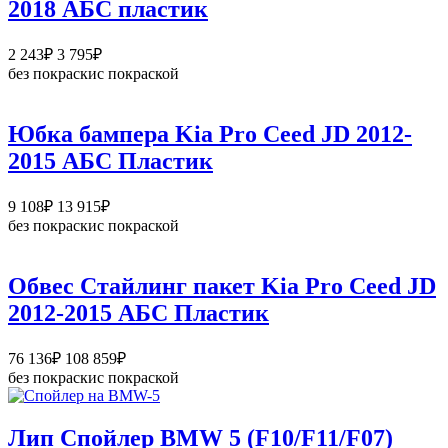
2018 АБС пластик
481₽
Диапазон
2 243
₽
3 795
₽
цен:
без покраски
с покраской
2
243₽
–
Юбка бампера Kia Pro Ceed JD 2012-
3
2015 АБС Пластик
795₽
Диапазон
9 108
₽
13 915
₽
цен:
без покраски
с покраской
9
108₽
–
Обвес Стайлинг пакет Kia Pro Ceed JD
13
2012-2015 АБС Пластик
915₽
Диапазон
76 136
₽
108 859
₽
цен:
без покраски
с покраской
76
136₽
–
Лип Спойлер BMW 5 (F10/F11/F07)