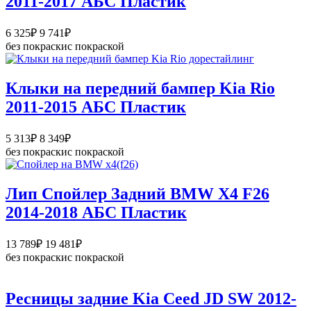
2011-2017 АБС Пластик
325₽
Диапазон
6 325
₽
9 741
₽
цен:
без покраски
с покраской
6
325₽
–
Клыки на передний бампер Kia Rio
9
2011-2015 АБС Пластик
741₽
Диапазон
5 313
₽
8 349
₽
цен:
без покраски
с покраской
5
313₽
–
Лип Спойлер Задний BMW X4 F26
8
2014-2018 АБС Пластик
349₽
Диапазон
13 789
₽
19 481
₽
цен:
без покраски
с покраской
13
789₽
–
Ресницы задние Kia Ceed JD SW 2012-
19