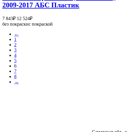
108
2009-2017 АБС Пластик
859₽
Диапазон
7 843
₽
12 524
₽
цен:
без покраски
с покраской
7
←
843₽
1
–
2
12
3
524₽
4
5
6
7
8
→
Самарская обл., г.