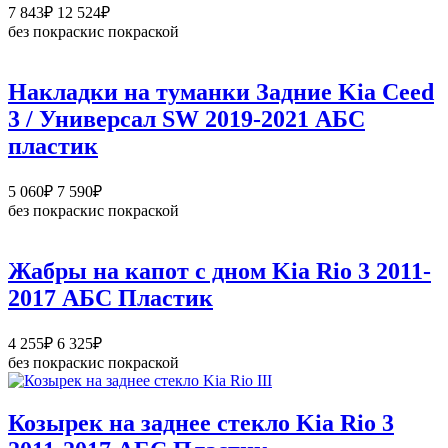
Диапазон
7 843
₽
12 524
₽
цен:
без покраски
с покраской
7
843₽
–
Накладки на туманки Задние Kia Ceed
12
3 / Универсал SW 2019-2021 АБС
524₽
пластик
Диапазон
5 060
₽
7 590
₽
цен:
без покраски
с покраской
5
060₽
–
Жабры на капот с дном Kia Rio 3 2011-
7
2017 АБС Пластик
590₽
Диапазон
4 255
₽
6 325
₽
цен:
без покраски
с покраской
4
255₽
–
Козырек на заднее стекло Kia Rio 3
6