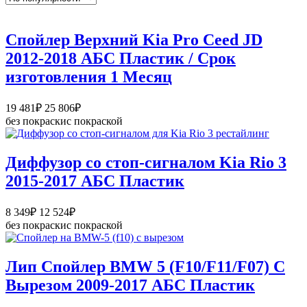
Спойлер Верхний Kia Pro Ceed JD
2012-2018 АБС Пластик / Срок
изготовления 1 Месяц
Диапазон
19 481
₽
25 806
₽
цен:
без покраски
с покраской
19
481₽
–
Диффузор со стоп-сигналом Kia Rio 3
25
2015-2017 АБС Пластик
806₽
Диапазон
8 349
₽
12 524
₽
цен:
без покраски
с покраской
8
349₽
–
Лип Спойлер BMW 5 (F10/F11/F07) C
12
Вырезом 2009-2017 АБС Пластик
524₽