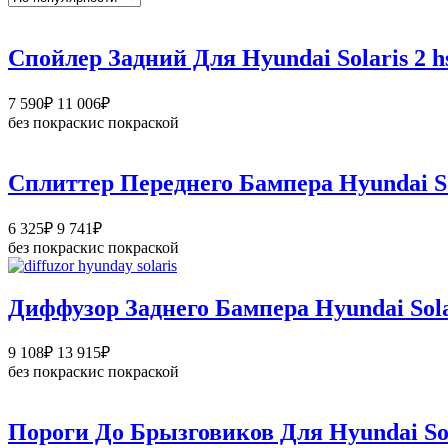
Спойлер Задний Для Hyundai Solaris 2 
Диапазон
7 590
₽
11 006
₽
цен:
без покраски
с покраской
7
590₽
–
Сплиттер Переднего Бампера Hyundai S
11
006₽
Диапазон
6 325
₽
9 741
₽
цен:
без покраски
с покраской
6
325₽
–
Диффузор Заднего Бампера Hyundai Sol
9
741₽
Диапазон
9 108
₽
13 915
₽
цен:
без покраски
с покраской
9
108₽
–
Пороги До Брызговиков Для Hyundai Sol
13