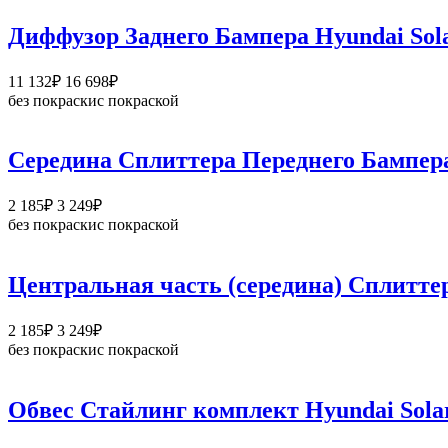
488₽
–
Диффузор Заднего Бампера Hyundai Sola
15
054₽
Диапазон
11 132
₽
16 698
₽
цен:
без покраски
с покраской
11
132₽
–
Середина Сплиттера Переднего Бампера
16
698₽
Диапазон
2 185
₽
3 249
₽
цен:
без покраски
с покраской
2
185₽
–
Центральная часть (середина) Сплиттер
3
249₽
Диапазон
2 185
₽
3 249
₽
цен:
без покраски
с покраской
2
185₽
–
Обвес Стайлинг комплект Hyundai Solar
3
249₽