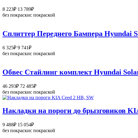
915₽
Диапазон
8 223
₽
13 789
₽
цен:
без покраски
с покраской
8
223₽
–
Сплиттер Переднего Бампера Hyundai So
13
789₽
Диапазон
6 325
₽
9 741
₽
цен:
без покраски
с покраской
6
325₽
–
Обвес Стайлинг комплект Hyundai Sola
9
741₽
Диапазон
46 293
₽
72 485
₽
цен:
без покраски
с покраской
46
293₽
–
Накладки на пороги до брызговиков KI
72
485₽
Диапазон
9 488
₽
15 054
₽
цен:
без покраски
с покраской
9