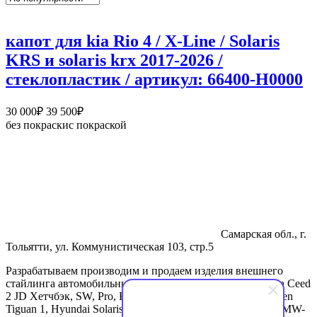
капот для kia Rio 4 / X-Line / Solaris
KRS и solaris krx 2017-2026 /
стеклопластик / артикул: 66400-H0000
Диапазон
30 000
₽
39 500
₽
цен:
без покраски
с покраской
30
000₽
–
39
500₽
Самарская обл., г.
Тольятти, ул. Коммунистическая 103, стр.5
Разрабатываем производим и продаем изделия внешнего
стайлинга автомобильных марок Kia Rio 3, Kia Rio 4, Kia Ceed
2 JD Хетчбэк, SW, Pro, Kia Ceed 3 CD Хетчбэк, Volkswagen
Tiguan 1, Hyundai Solaris 2. Спойлеры для BMW-3(f30), BMW-