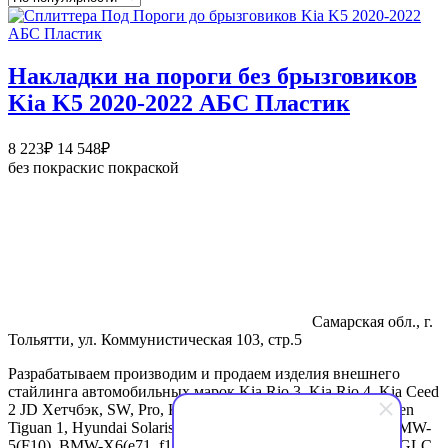
Накладки на пороги без брызговиков
Kia K5 2020-2022 АБС Пластик
Диапазон
8 223
₽
14 548
₽
цен:
без покраски
с покраской
8
223₽
–
14
548₽
Самарская обл., г.
Тольятти, ул. Коммунистическая 103, стр.5
Разрабатываем производим и продаем изделия внешнего
стайлинга автомобильных марок Kia Rio 3, Kia Rio 4, Kia Ceed
2 JD Хетчбэк, SW, Pro, Kia Ceed 3 CD Хетчбэк, Volkswagen
Tiguan 1, Hyundai Solaris 2. Спойлеры для BMW-3(f30), BMW-
5(F10), BMW-X6(e71, f16), BMW-X4(f26), Mercedes-Benz GLC