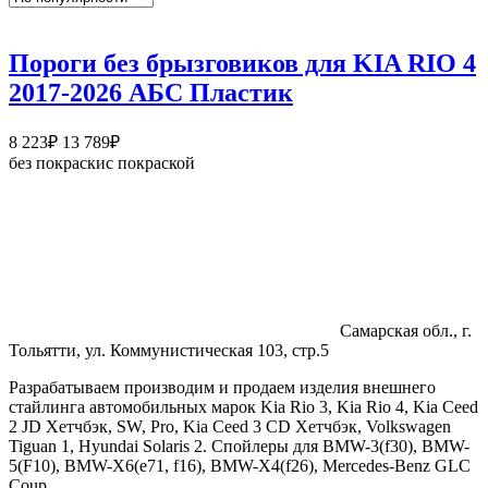
Пороги без брызговиков для KIA RIO 4
2017-2026 АБС Пластик
Диапазон
8 223
₽
13 789
₽
цен:
без покраски
с покраской
8
223₽
–
13
789₽
Самарская обл., г.
Тольятти, ул. Коммунистическая 103, стр.5
Разрабатываем производим и продаем изделия внешнего
стайлинга автомобильных марок Kia Rio 3, Kia Rio 4, Kia Ceed
2 JD Хетчбэк, SW, Pro, Kia Ceed 3 CD Хетчбэк, Volkswagen
Tiguan 1, Hyundai Solaris 2. Спойлеры для BMW-3(f30), BMW-
5(F10), BMW-X6(e71, f16), BMW-X4(f26), Mercedes-Benz GLC
Coup