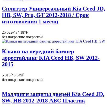
Сплиттер Универсальный Kia Ceed JD,
HB, SW, Pro, GT 2012-2018 / Срок
изготовления 1 месяц
Диапазон
25 022
₽
34 187
₽
цен:
без покраски
с покраской
25
022₽
–
Клыки на передний бампер
34
дорестайлинг KIA Ceed HB, SW 2012-
187₽
2015
Диапазон
5 313
₽
8 349
₽
цен:
без покраски
с покраской
5
313₽
–
Молдинги защиты дверей Kia Ceed JD,
8
SW, HB 2012-2018 АБС Пластик
349₽