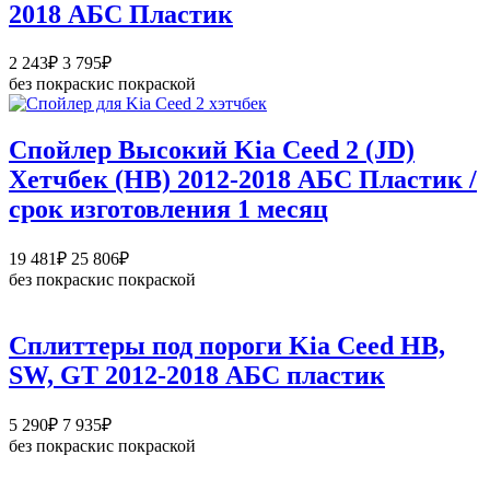
2018 АБС Пластик
Диапазон
2 243
₽
3 795
₽
цен:
без покраски
с покраской
2
243₽
–
Спойлер Высокий Kia Ceed 2 (JD)
3
Хетчбек (HB) 2012-2018 АБС Пластик /
795₽
срок изготовления 1 месяц
Диапазон
19 481
₽
25 806
₽
цен:
без покраски
с покраской
19
481₽
–
Сплиттеры под пороги Kia Ceed HB,
25
SW, GT 2012-2018 АБС пластик
806₽
Диапазон
5 290
₽
7 935
₽
цен:
без покраски
с покраской
5
290₽