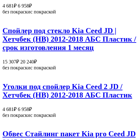
Диапазон
4 681
₽
6 958
₽
цен:
без покраски
с покраской
4
681₽
–
Спойлер под стекло Kia Ceed JD |
6
Хетчбек (HB) 2012-2018 АБС Пластик /
958₽
срок изготовления 1 месяц
Диапазон
15 307
₽
20 240
₽
цен:
без покраски
с покраской
15
307₽
–
Уголки под спойлер Kia Ceed 2 JD /
20
Хетчбек (HB) 2012-2018 АБС Пластик
240₽
Диапазон
4 681
₽
6 958
₽
цен:
без покраски
с покраской
4
681₽
–
Обвес Стайлинг пакет Kia pro Ceed JD
6