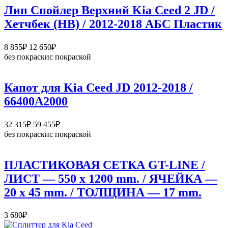
–
Лип Спойлер Верхний Kia Ceed 2 JD /
7
Хетчбек (HB) / 2012-2018 АБС Пластик
935₽
Диапазон
8 855
₽
12 650
₽
цен:
без покраски
с покраской
8
855₽
–
Капот для Kia Ceed JD 2012-2018 /
12
66400А2000
650₽
Диапазон
32 315
₽
59 455
₽
цен:
без покраски
с покраской
32
315₽
–
ПЛАСТИКОВАЯ СЕТКА GT-LINE /
59
ЛИСТ — 550 х 1200 mm. / ЯЧЕЙКА —
455₽
20 х 45 mm. / ТОЛЩИНА — 17 mm.
3 680
₽