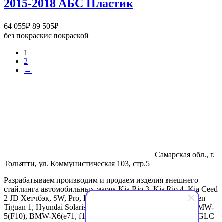
2015-2018 АБС Пластик
958₽
Диапазон
64 055
₽
89 505
₽
цен:
без покраски
с покраской
64
1
055₽
2
–
→
89
505₽
Самарская обл., г.
Тольятти, ул. Коммунистическая 103, стр.5
Разрабатываем производим и продаем изделия внешнего
стайлинга автомобильных марок Kia Rio 3, Kia Rio 4, Kia Ceed
2 JD Хетчбэк, SW, Pro, Kia Ceed 3 CD Хетчбэк, Volkswagen
Tiguan 1, Hyundai Solaris 2. Спойлеры для BMW-3(f30), BMW-
5(F10), BMW-X6(e71, f16), BMW-X4(f26), Mercedes-Benz GLC